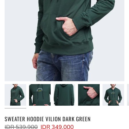
SWEATER HOODIE VILION DARK GREEN
Regular
IDR 539,900
IDR 349,000