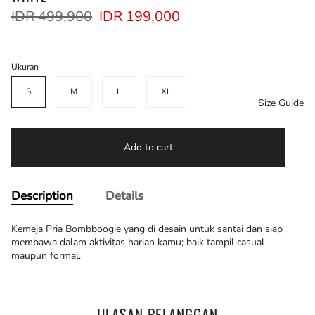
Regular
IDR 499,900
IDR 199,000
price
Ukuran
S
M
L
XL
Size Guide
Add to cart
Description
Details
Kemeja Pria Bombboogie yang di desain untuk santai dan siap
membawa dalam aktivitas harian kamu; baik tampil casual
maupun formal.
ULASAN PELANGGAN