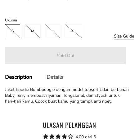
price
Ukuran
S
M
L
XL
Size Guide
Sold Out
Description
Details
Jaket hoodie Bombboogie dengan model loose-fit dan berbahan
Baby Terry membuat nyaman; fungsional; dan stylish untuk
hari-hari kamu. Cocok buat kamu yang tampil anti ribet.
ULASAN PELANGGAN
4.00 dari 5