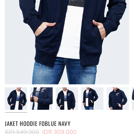
JAKET HOODIE FOBLUE NAVY
Regular
IDR 549,900
IDR 309,000