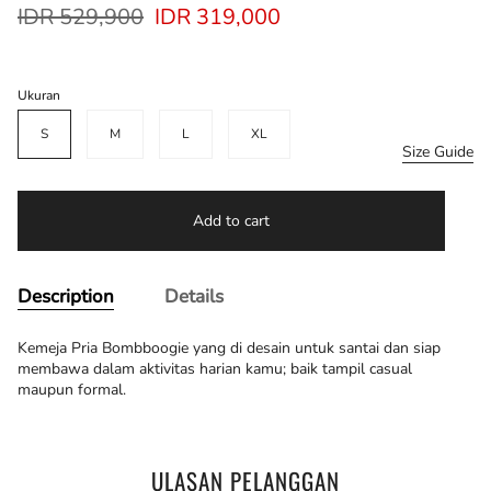
Regular
IDR 529,900
IDR 319,000
price
Ukuran
S
M
L
XL
Size Guide
Add to cart
Description
Details
Kemeja Pria Bombboogie yang di desain untuk santai dan siap
membawa dalam aktivitas harian kamu; baik tampil casual
maupun formal.
ULASAN PELANGGAN