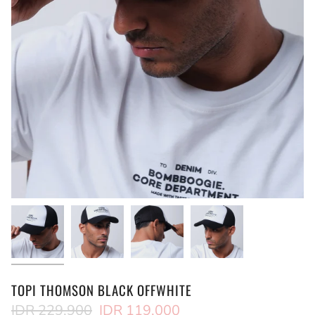
TOPI THOMSON BLACK OFFWHITE
Regular
IDR 229,900
IDR 119,000